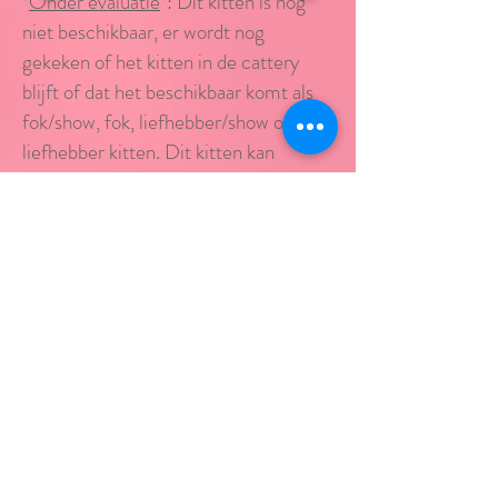
*
Onder evaluatie
*: Dit kitten is nog
niet beschikbaar, er wordt nog
gekeken of het kitten in de cattery
blijft of dat het beschikbaar komt als
fok/show, fok, liefhebber/show of
liefhebber kitten. Dit kitten kan
beschikbaar komen. Bij interesse kan u
contact opnemen.
*
In optie
*: Er is interesse in dit kitten,
maar het is nog niet gereserveerd en
kan weer beschikbaar komen. Bij
interesse kan u contact opnemen
*
Gereserveerd
*: Dit kitten is
gereserveerd, de tegemoetkoming
kosten is gedaan en zal zodra het oud
genoeg is mogen verhuizen naar
zijn/haar nieuwe huisje