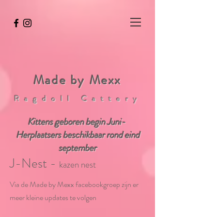
wix8124445
Made by Mexx
Ragdoll Cattery
​Kittens geboren begin Juni
-
Herplaatsers beschikbaar rond eind
september
J-Nest -
kazen nest
Via de Made by Mexx facebookgroep zijn er
meer kleine updates te volgen