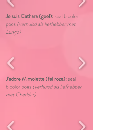
Je suis Cathara (geel):
seal bicolor
poes
(verhuisd als liefhebber met
Lungo
)
J'adore Mimolette (fel roze):
seal
bicolor poes
(verhuisd als liefhebber
met Cheddar
)