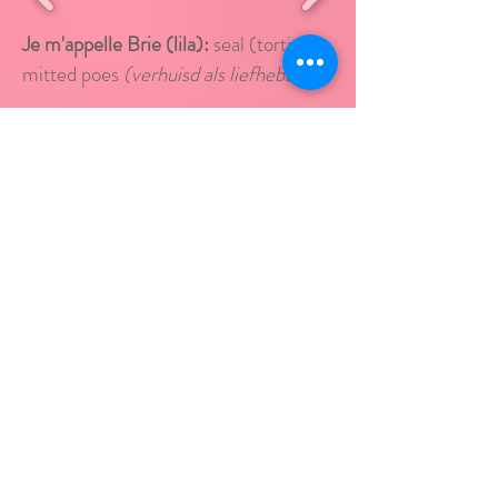
Je m'appelle Brie (lila):
seal (tortie)
mitted poes
(verhuisd als liefhebber
)
*
Onder evaluatie
*: Dit kitten is nog
niet beschikbaar, er wordt nog
gekeken of het kitten in de cattery
blijft of dat het beschikbaar komt als
fok/show, fok, liefhebber/show of
liefhebber kitten. Dit kitten kan
beschikbaar komen. Bij interesse kan u
contact opnemen.