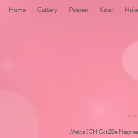
wix8124445
Home
Cattery
Poezen
Kater
Huis
Via d
Mette (CH Cat2Be Nespres