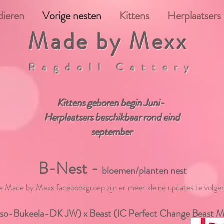
dieren
Vorige nesten
Kittens
Herplaatsers
Made by Mexx
Ragdoll Cattery
​Kittens geboren begin Juni
-
Herplaatsers beschikbaar rond eind
september
B-Nest -
bloemen/planten nest
e Made by Mexx facebookgroep zijn er meer kleine updates te volge
so-Bukeela-DK JW) x Beast (IC Perfect Change Beast 