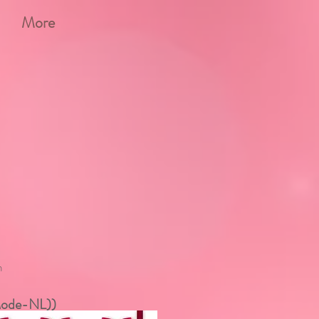
More
n
Mode-NL))